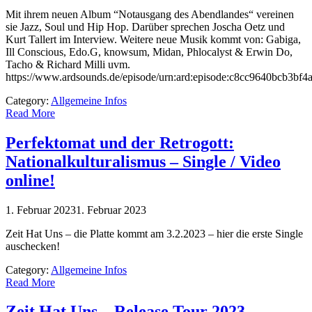
Mit ihrem neuen Album “Notausgang des Abendlandes“ vereinen
sie Jazz, Soul und Hip Hop. Darüber sprechen Joscha Oetz und
Kurt Tallert im Interview. Weitere neue Musik kommt von: Gabiga,
Ill Conscious, Edo.G, knowsum, Midan, Phlocalyst & Erwin Do,
Tacho & Richard Milli uvm.
https://www.ardsounds.de/episode/urn:ard:episode:c8cc9640bcb3bf4a
Category:
Allgemeine Infos
Read More
Perfektomat und der Retrogott:
Nationalkulturalismus – Single / Video
online!
1. Februar 2023
1. Februar 2023
Zeit Hat Uns – die Platte kommt am 3.2.2023 – hier die erste Single
auschecken!
Category:
Allgemeine Infos
Read More
Zeit Hat Uns – Release Tour 2023